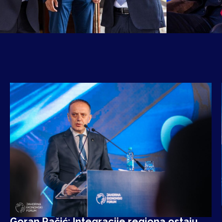
Goran Račić: Integracije regiona ostaju