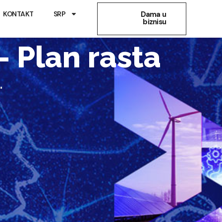
KONTAKT
SRP
Dama u
biznisu
 Plan rasta
.