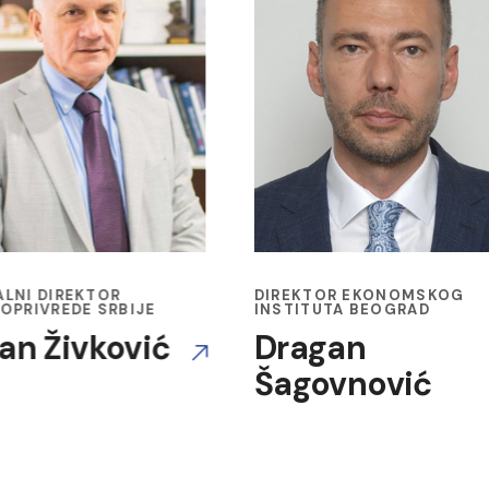
TOR EKONOMSKOG
IZVRŠNI DIREKTOR U "A3P"
TUTA BEOGRAD
Aleksandra
gan
Miljanić
ovnović