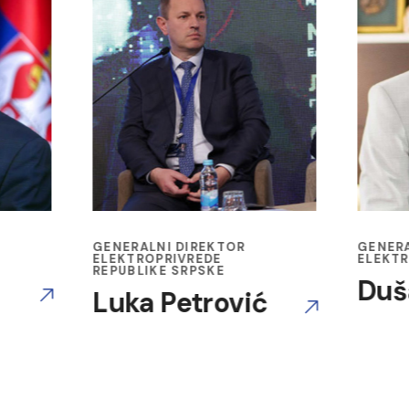
GENERALNI DIREKTOR
DIREK
ELEKTROPRIVREDE SRBIJE
INSTI
Dušan Živković
Dra
ć
Šag