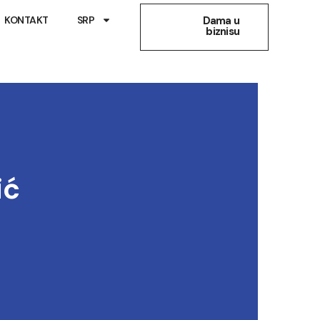
KONTAKT
SRP
Dama u
biznisu
ić