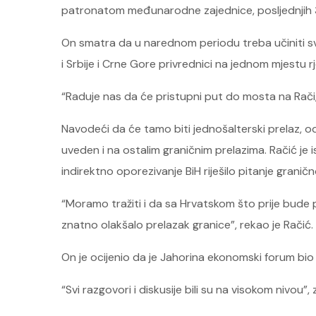
patronatom međunarodne zajednice, posljednjih 30 
On smatra da u narednom periodu treba učiniti sve
i Srbije i Crne Gore privrednici na jednom mjestu r
“Raduje nas da će pristupni put do mosta na Rači, k
Navodeći da će tamo biti jednošalterski prelaz, o
uveden i na ostalim graničnim prelazima. Račić je
indirektno oporezivanje BiH riješilo pitanje granič
“Moramo tražiti i da sa Hrvatskom što prije bude 
znatno olakšalo prelazak granice”, rekao je Račić.
On je ocijenio da je Jahorina ekonomski forum bio
“Svi razgovori i diskusije bili su na visokom nivou”, 