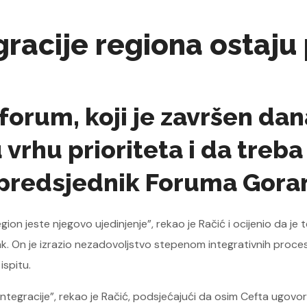
racije regiona ostaju 
orum, koji je završen dan
 vrhu prioriteta i da treba
 predsjednik Foruma Gora
gion jeste njegovo ujedinjenje”, rekao je Račić i ocijenio da 
odak. On je izrazio nezadovoljstvo stepenom integrativnih proces
ispitu.
egracije”, rekao je Račić, podsjećajući da osim Cefta ugovor