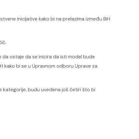
tvene inicijative kako bi na prelazima između BiH
ić.
 da ostaje da se inicira da isti model bude
e BiH kako bi se u Upravnom odboru Uprave za
 kategorije, budu uvedena još četiri što bi