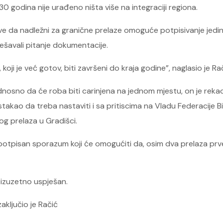
godina nije urađeno ništa više na integraciji regiona.
 da nadležni za granične prelaze omoguće potpisivanje jedins
ješavali pitanje dokumentacije.
oji je već gotov, biti završeni do kraja godine”, naglasio je Rač
dnosno da će roba biti carinjena na jednom mjestu, on je rekao
 istakao da treba nastaviti i sa pritiscima na Vladu Federacij
nog prelaza u Gradišci.
potpisan sporazum koji će omogućiti da, osim dva prelaza prve
 izuzetno uspješan.
zaključio je Račić