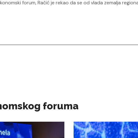
a ekonomski forum, Račić je rekao da se od vlada zemalja region
konomskog foruma