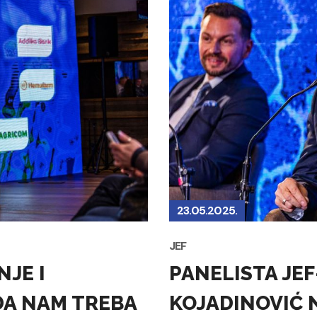
23.05.2025.
JEF
NJE I
PANELISTA JE
DA NAM TREBA
KOJADINOVIĆ 