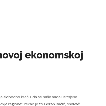
 novoj ekonomskoj
nanja slobodno kreću, da se naše sada usitnjene
mija regiona”, rekao je to Goran Račić, osnivač