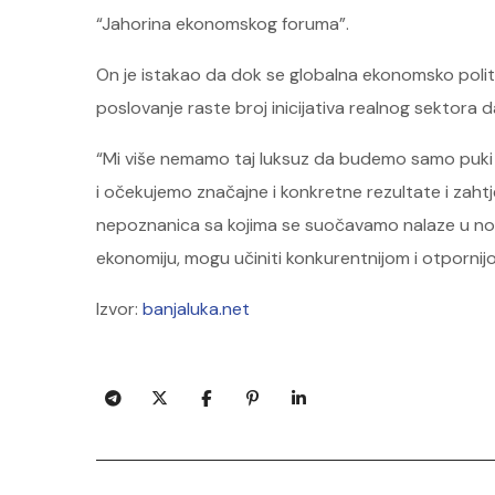
“Jahorina ekonomskog foruma”.
On je istakao da dok se globalna ekonomsko politi
poslovanje raste broj inicijativa realnog sektora d
“Mi više nemamo taj luksuz da budemo samo puki po
i očekujemo značajne i konkretne rezultate i zahtj
nepoznanica sa kojima se suočavamo nalaze u novoj
ekonomiju, mogu učiniti konkurentnijom i otpornijo
Izvor:
banjaluka.net