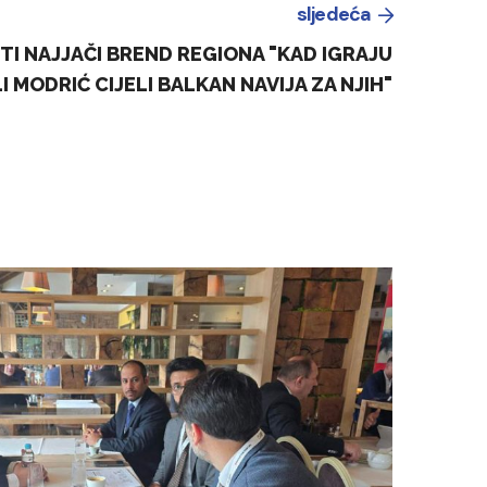
sljedeća
STI NAJJAČI BREND REGIONA "KAD IGRAJU
I MODRIĆ CIJELI BALKAN NAVIJA ZA NJIH"