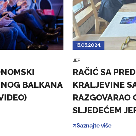
15.05.2024.
JEF
ONOMSKI
RAČIĆ SA PRE
DNOG BALKANA
KRALJEVINE S
VIDEO)
RAZGOVARAO O
SLJEDEĆEM JE
Saznajte više