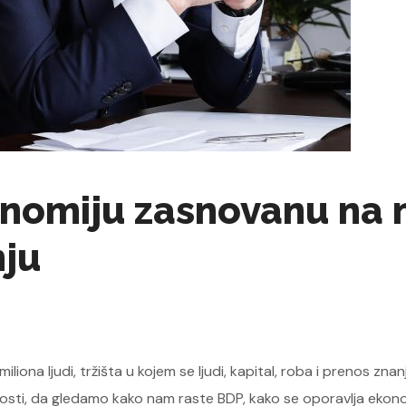
onomiju zasnovanu na
nju
liona ljudi, tržišta u kojem se ljudi, kapital, roba i prenos z
nosti, da gledamo kako nam raste BDP, kako se oporavlja ekono