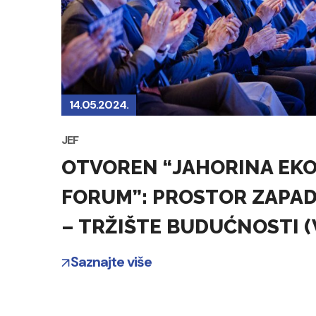
14.05.2024.
JEF
OTVOREN “ЈAHORINA EK
FORUM”: PROSTOR ZAPA
– TRŽIŠTE BUDUĆNOSTI (
Saznajte više