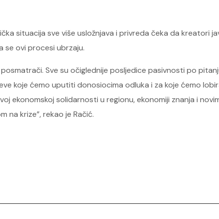
čka situacija sve više usložnjava i privreda čeka da kreatori
a se ovi procesi ubrzaju.
smatrači. Sve su očiglednije posljedice pasivnosti po pitanju 
eve koje ćemo uputiti donosiocima odluka i za koje ćemo lobira
 ekonomskoj solidarnosti u regionu, ekonomiji znanja i novim i
m na krize”, rekao je Račić.