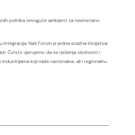
 javnih politika omoguće ambijent za nesmetano
integracija. Naš Forum je jedna snažna inicijativa
ti. Čvrsto vjerujemo da se rješenja okolnosti i
ndustrijama koji naše nacionalne, ali i regionalnu