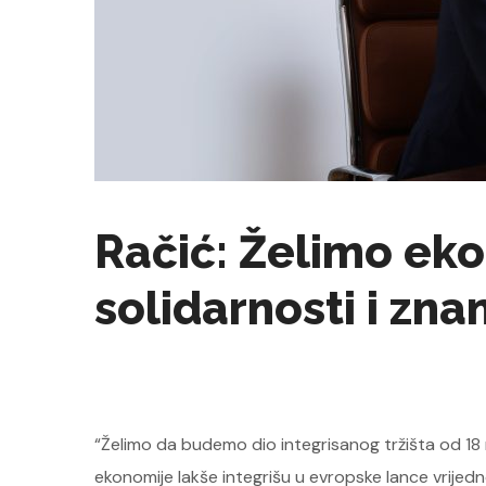
Račić: Želimo ek
solidarnosti i zna
“Želimo da budemo dio integrisanog tržišta od 18 mi
ekonomije lakše integrišu u evropske lance vrijed