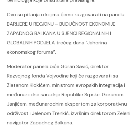
tehnologija koje brišu stara pravila igre.
Ovo su pitanja o kojima ćemo razgovarati na panelu
BARIJERE U REGIONU – BUDUĆNOST EKONOMIJE
ZAPADNOG BALKANA U SJENCI REGIONALNIH I
GLOBALNIH PODJELA trećeg dana “Jahorina
ekonomskog foruma”.
Moderator panela biće Goran Savić, direktor
Razvojnog fonda Vojvodine koji će razgovarati sa
Zlatanom Klokićem, ministrom evropskih integracija i
međunarodne saradnje Republike Srpske, Goranom
Janjićem, međunarodnim ekspertom za korporativnu
održivost i Jelenom Trenkić, izvršnim direktorom Zeleni
navigator Zapadnog Balkana.