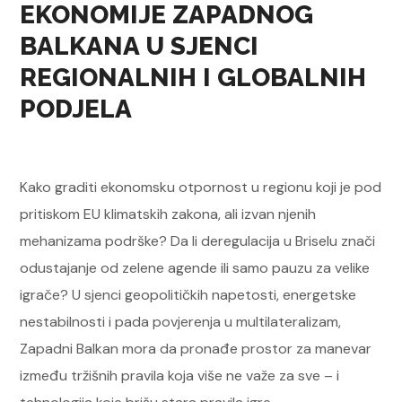
EKONOMIJE ZAPADNOG
BALKANA U SJENCI
REGIONALNIH I GLOBALNIH
PODJELA
Kako graditi ekonomsku otpornost u regionu koji je pod
pritiskom EU klimatskih zakona, ali izvan njenih
mehanizama podrške? Da li deregulacija u Briselu znači
odustajanje od zelene agende ili samo pauzu za velike
igrače? U sjenci geopolitičkih napetosti, energetske
nestabilnosti i pada povjerenja u multilateralizam,
Zapadni Balkan mora da pronađe prostor za manevar
između tržišnih pravila koja više ne važe za sve – i