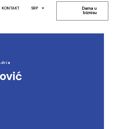
KONTAKT
SRP
Dama u
biznisu
Adria
ović