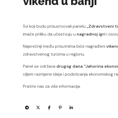
vikend u banji
Svi koji budu prisustvovali panelu
„Zdravstveni tu
imaće priliku da učestvuju u
nagradnoj igri
i osvo
Najsrećniji među prisutnima biće nagrađeni
viken
zdravstvenog turizma u regionu.
Panel se održava
drugog dana “Jahorina ekon
ciljem razmjene ideja i podsticanja ekonomskog ra
Pratite nas za više informacija.