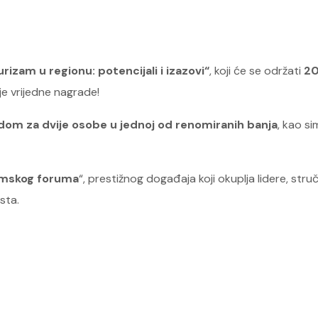
rizam u regionu: potencijali i izazovi“
, koji će se održati
20
je vrijedne nagrade!
dom za dvije osobe u jednoj od renomiranih banja
, kao s
omskog foruma
“, prestižnog događaja koji okuplja lidere, struč
sta.