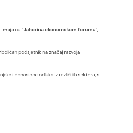
. maja
na “
Jahorina ekonomskom forumu
“,
imboličan podsjetnik na značaj razvoja
njake i donosioce odluka iz različitih sektora, s