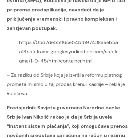
evrima (SEPA), Rudićeva je navela da je BiH u fazi
pripreme predaplikacije, navodeći da je
priključenje vremenski i pravno kompleksan i
zahtjevan postupak.
https://05d7de55ff6ce54bfb97438aeeb5a
a18.safeframe.googlesyndication.com/safefr
ame/1-0-45/html/container.html
– Za razliku od Srbije koja je izvršila reformu platnog
prometa mi smo u taj proces krenuli kasnije – rekla je
Rudićeva.
Predsjednik Savjeta guvernera Narodne banke
Srbije Ivan Nikolić rekao je da je Srbija uvela
“instant sistem plaćanja”, koji omogućava prenos
novčanih sredstava sa računa na račun u režimu