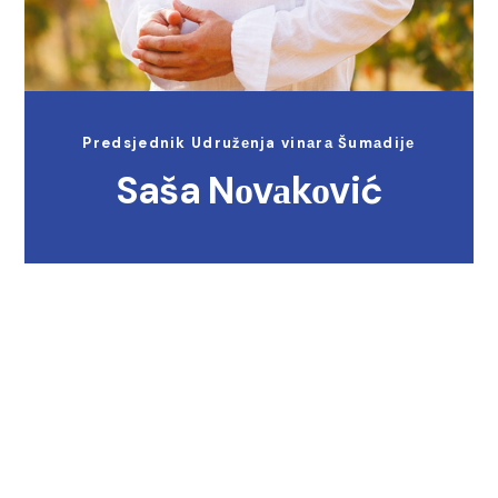
Predsjednik Udružеnja vinаrа Šumаdiје
Saša Nоvаkоvić