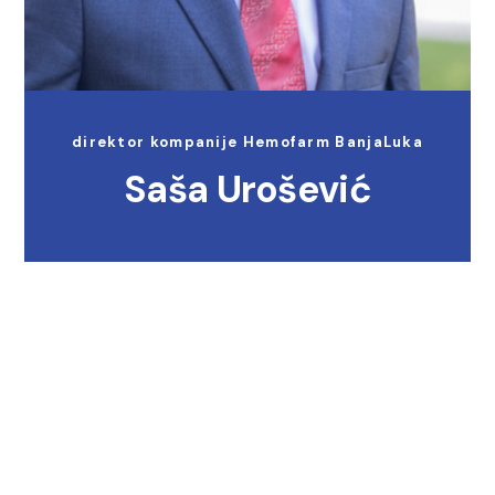
direktor kompanije Hemofarm BanjaLuka
Saša Urošević